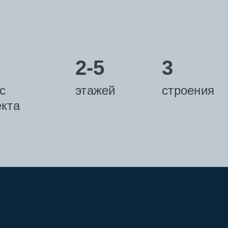
2-5
3
с
этажей
строения
кта