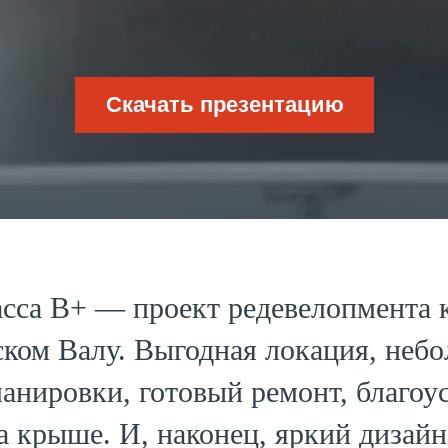
Скачать презентацию
асса B+ — проект редевелопмента
ком Валу. Выгодная локация, небо
анировки, готовый ремонт, благо
на крыше. И, наконец, яркий дизай