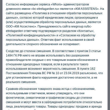
Согласно информации сервиса «Whois» администратором
доменного имени «bc-etretagarden.ru» является «KM ASSISTENS». На
сайте размещена «Политика в отношении обработки персональных
данных», согласно которой юридическим лицом, организующим и
(или) осуществляющим обработку персональных данных, является
ООО «КМ Ассистенс». Принадлежность сайта wwgroup.ru/bc-
Мы снова в топе офисных
etretagarden ответчику подтверждается разделом «Контакты»,
«Политикой конфиденциальности» и «Согласием на обработку
девелоперов России
персональных данных». Ответчик факт использования в своей
деятельности спорного обозначения не оспаривает.
Сходство до степени смешения. В соответствии с пунктом 3 статьи
1484 ГК РФ никто не вправе использовать без разрешения
правообладателя сходные с его товарным знаком обозначения в
отношении однородных товаров, если в результате такого
использования возникнет вероятность смешения. В пункте 162
Постановления Пленума ВС РФ № 10 от 23.04.2019 разъяснено, что
для установления факта нарушения достаточно опасности, а не
реального смешения.
Сравнив обозначения товарного знака истца с обозначениями,
используемыми ответчиком, можно утверждать, что они
фонетически, семантически и графически сходны до степени
смешения и могут ввести в заблуждение потребителя относительно
лица, реализующего товары. Товары однородны: продажа и аренда