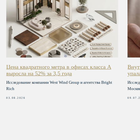
Новости
Right Time
СМИ о нас
Сады Ц
ветного
Modernum
Telegram
VK
Политика конфиденциальности и согласие на
обработку персональных данных
Real Estate Development
© 2004-2026
Цена квадратного метра в офисах класса А
Внут
выросла на 52% за 3,5 года
упал
Исследование компании West Wind Group и агентства Bright
Исслед
Rich
Москвы
03.08.2026
09.07.