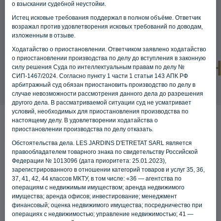
о взыскании судебной неустойки.
Истец исковые требования поддержал в полном объёме. Ответчик
возражал против удовлетворения исковых требований по доводам,
изложенным в отзыве.
Ходатайство о приостановлении. Ответчиком заявлено ходатайство
о приостановлении производства по делу до вступления в законную
силу решения Суда по интеллектуальным правам по делу №
СИП-1467/2024. Согласно пункту 1 части 1 статьи 143 АПК РФ
арбитражный суд обязан приостановить производство по делу в
случае невозможности рассмотрения данного дела до разрешения
другого дела. В рассматриваемой ситуации суд не усматривает
условий, необходимых для приостановления производства по
настоящему делу. В удовлетворении ходатайства о
приостановлении производства по делу отказать.
Обстоятельства дела. LES JARDINS D'ETRETAT SARL является
правообладателем товарного знака по свидетельству Российской
Федерации № 1013096 (дата приоритета: 25.01.2023),
зарегистрированного в отношении категорий товаров и услуг 35, 36,
37, 41, 42, 44 классов МКТУ, в том числе: «36 — агентства по
операциям с недвижимым имуществом; аренда недвижимого
имущества; аренда офисов; инвестирование; менеджмент
финансовый; оценка недвижимого имущества; посредничество при
операциях с недвижимостью; управление недвижимостью; 41 —