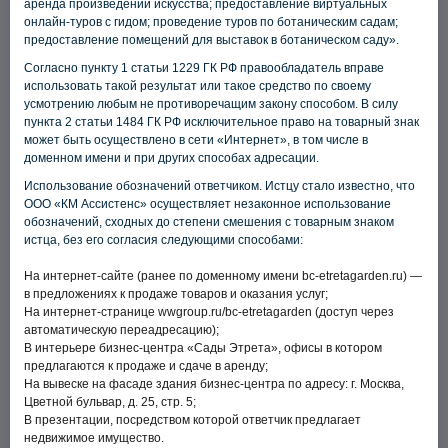
аренда произведений искусства; предоставление виртуальных
онлайн-туров с гидом; проведение туров по ботаническим садам;
предоставление помещений для выставок в ботаническом саду».
Согласно пункту 1 статьи 1229 ГК РФ правообладатель вправе
использовать такой результат или такое средство по своему
усмотрению любым не противоречащим закону способом. В силу
Деловой центр «Каминский» на
пункта 2 статьи 1484 ГК РФ исключительное право на товарный знак
может быть осуществлено в сети «Интернет», в том числе в
Лубянке — старт закрытых
доменном имени и при других способах адресации.
продаж!
Использование обозначений ответчиком. Истцу стало известно, что
ООО «КМ Ассистенс» осуществляет незаконное использование
обозначений, сходных до степени смешения с товарным знаком
истца, без его согласия следующими способами:
На интернет-сайте (ранее по доменному имени bc-etretagarden.ru) —
в предложениях к продаже товаров и оказания услуг;
На интернет-странице wwgroup.ru/bc-etretagarden (доступ через
автоматическую переадресацию);
В интерьере бизнес-центра «Сады Этрета», офисы в котором
предлагаются к продаже и сдаче в аренду;
На вывеске на фасаде здания бизнес-центра по адресу: г. Москва,
Цветной бульвар, д. 25, стр. 5;
В презентации, посредством которой ответчик предлагает
недвижимое имущество.