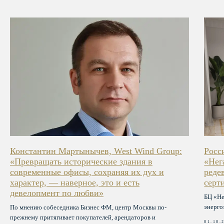
Константин Мартынычев, West Wind Group:
Росс
«Превращать исторические здания в
«Нег
современные офисы, сохраняя их дух и
реде
характер, — наверное, это и есть
серт
девелопмент по любви»
БЦ «Не
энерго
По мнению собеседника Бизнес ФМ, центр Москвы по-
прежнему притягивает покупателей, арендаторов и
01.10.