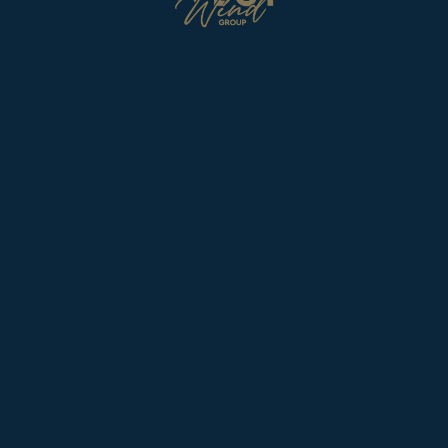
НАШИ ОБЪЕКТЫ
ПОМЕЩЕНИЯ В НАЛИЧИИ
West Wind Group — девелопер
коммерческой недвижимости,
основанный в 2004 году. Мы занимаем
нишу концептуального редевелопмента
объектов в центре Москвы. В нашем
портфеле — камерные проекты
премиального уровня.
Мы бережно работаем с архитектурой
и историей зданий, а также контекстом
локаций, органично интегрируя