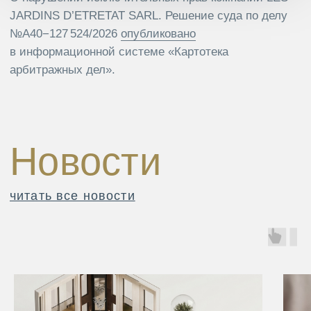
+7 (495) 181-77-07
info@wwgroup.ru
ООО «КМ Ассистенс», юр.адрес: 115304, Москва, ул.
Каспийская, д.22 к.1 с.4
О компании
Наши проекты
Инвестиции
Нега
Тарифы
ВАРСТ
Arkenston
Аренда/продажа
Crosswall
Sugar Factory
Наша деятельность
Команда
О2 Office