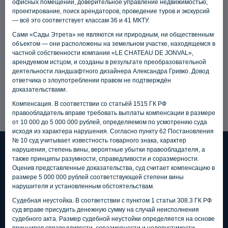
офисных помещений, доверительное управление недвижимостью,
проектирование, поиск арендаторов, проведение туров и экскурсий
Иммерсивный брокер-тур к 8
— всё это соответствует классам 36 и 41 МКТУ.
марта: 3 объекта, 3 женских
О нарушении исключительных прав компании LES
Сами «Сады Этрета» не являются ни природным, ни общественным
JARDINS D’ETRETAT SARL. Решение суда по делу
истории
объектом — они расположены на земельном участке, находящемся в
№А40−127 524/2026
опубликовано
частной собственности компании «LE CHATEAU DE JONVAL»,
в информационной системе «Картотека
арендуемом истцом, и созданы в результате преобразовательной
арбитражных дел».
деятельности ландшафтного дизайнера Александра Гривко. Довод
ответчика о злоупотреблении правом не подтверждён
доказательствами.
Компенсация. В соответствии со статьёй 1515 ГК РФ
Новости
правообладатель вправе требовать выплаты компенсации в размере
от 10 000 до 5 000 000 рублей, определяемом по усмотрению суда
исходя из характера нарушения. Согласно пункту 62 Постановления
читать все новости
№ 10 суд учитывает известность товарного знака, характер
нарушения, степень вины, вероятные убытки правообладателя, а
также принципы разумности, справедливости и соразмерности.
Наши основные
Оценив представленные доказательства, суд считает компенсацию в
размере 5 000 000 рублей соответствующей степени вины
объекты
нарушителя и установленным обстоятельствам.
Судебная неустойка. В соответствии с пунктом 1 статьи 308.3 ГК РФ
суд вправе присудить денежную сумму на случай неисполнения
судебного акта. Размер судебной неустойки определяется на основе