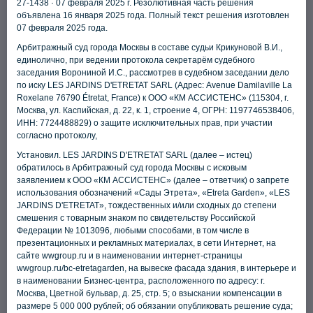
27-1438 · 07 февраля 2025 г. Резолютивная часть решения
События компании
объявлена 16 января 2025 года. Полный текст решения изготовлен
07 февраля 2025 года.
Арбитражный суд города Москвы в составе судьи Крикуновой В.И.,
единолично, при ведении протокола секретарём судебного
заседания Ворониной И.С., рассмотрев в судебном заседании дело
по иску LES JARDINS D'ETRETAT SARL (Адрес: Avenue Damilaville La
Roxelane 76790 Étretat, France) к ООО «КМ АССИСТЕНС» (115304, г.
Москва, ул. Каспийская, д. 22, к. 1, строение 4, ОГРН: 1197746538406,
ИНН: 7724488829) о защите исключительных прав, при участии
согласно протоколу,
Установил. LES JARDINS D'ETRETAT SARL (далее – истец)
обратилось в Арбитражный суд города Москвы с исковым
заявлением к ООО «КМ АССИСТЕНС» (далее – ответчик) о запрете
использования обозначений «Сады Этрета», «Etreta Garden», «LES
JARDINS D'ETRETAT», тождественных и/или сходных до степени
смешения с товарным знаком по свидетельству Российской
Федерации № 1013096, любыми способами, в том числе в
презентационных и рекламных материалах, в сети Интернет, на
сайте wwgroup.ru и в наименовании интернет-страницы
wwgroup.ru/bc-etretagarden, на вывеске фасада здания, в интерьере и
в наименовании Бизнес-центра, расположенного по адресу: г.
Москва, Цветной бульвар, д. 25, стр. 5; о взыскании компенсации в
размере 5 000 000 рублей; об обязании опубликовать решение суда;