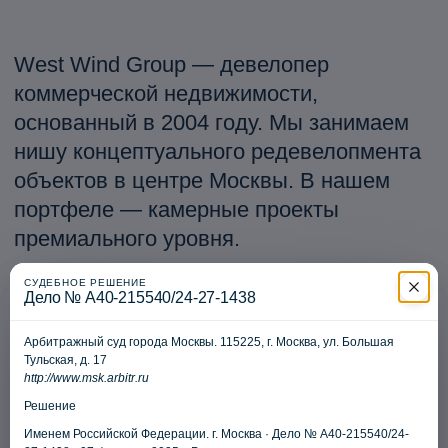
обновлённые объекты в городскую
среду.
22 года
4 года
успешной работы
входим в топ-10
российских
девелоперов
(по версии РБК)
2
> 100 000 м
14
СУДЕБНОЕ РЕШЕНИЕ
Дело № А40-215540/24-27-1438
объектов
суммарная площадь
в управлении
в управлении
Арбитражный суд города Москвы. 115225, г. Москва, ул. Большая
Тульская, д. 17
http://www.msk.arbitr.ru
Решение
Именем Российской Федерации. г. Москва · Дело № А40-215540/24-