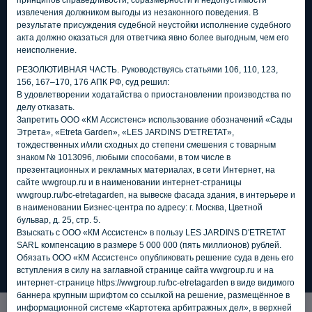
принципов справедливости, соразмерности и недопустимости
извлечения должником выгоды из незаконного поведения. В
результате присуждения судебной неустойки исполнение судебного
акта должно оказаться для ответчика явно более выгодным, чем его
неисполнение.
РЕЗОЛЮТИВНАЯ ЧАСТЬ. Руководствуясь статьями 106, 110, 123,
156, 167–170, 176 АПК РФ, суд решил:
В удовлетворении ходатайства о приостановлении производства по
делу отказать.
Запретить ООО «КМ Ассистенс» использование обозначений «Сады
Этрета», «Etreta Garden», «LES JARDINS D'ETRETAT»,
тождественных и/или сходных до степени смешения с товарным
знаком № 1013096, любыми способами, в том числе в
презентационных и рекламных материалах, в сети Интернет, на
сайте wwgroup.ru и в наименовании интернет-страницы
wwgroup.ru/bc-etretagarden, на вывеске фасада здания, в интерьере и
в наименовании Бизнес-центра по адресу: г. Москва, Цветной
бульвар, д. 25, стр. 5.
Взыскать с ООО «КМ Ассистенс» в пользу LES JARDINS D'ETRETAT
SARL компенсацию в размере 5 000 000 (пять миллионов) рублей.
Обязать ООО «КМ Ассистенс» опубликовать решение суда в день его
вступления в силу на заглавной странице сайта wwgroup.ru и на
Публикации в
интернет-странице https://wwgroup.ru/bc-etretagarden в виде видимого
баннера крупным шрифтом со ссылкой на решение, размещённое в
информационной системе «Картотека арбитражных дел», в верхней