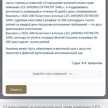
СМИ
части страниц и пометкой «О нарушении исключительных прав
компании LES JARDINS D'ETRETAT SARL», и поддерживать
Закажите обратный
доступность публикации в течение 60 дней с даты опубликования.
читать все новости
Взыскать с ООО «КМ Ассистенс» в пользу LES JARDINS D'ETRETAT
звонок
SARL судебную неустойку в размере 15 000 (пятнадцать тысяч)
Наш специалист свяжется с вами
рублей за каждый день просрочки исполнения требований — по дату
в ближайшее время
фактического исполнения.
Взыскать с ООО «КМ Ассистенс» в пользу LES JARDINS D'ETRETAT
SARL расходы по уплате государственной пошлины в размере 60
000 (шестьдесят тысяч) рублей.
Решение может быть обжаловано в месячный срок с даты его
принятия в Девятый арбитражный апелляционный суд.
Я даю
согласие на обработку
Судья: В.И. Крикунова
персональных данных
и соглашаюсь
c
политикой конфиденциальности
.
Закройте окно клавишей
.
Esc
Заказать звонок
Закрыть