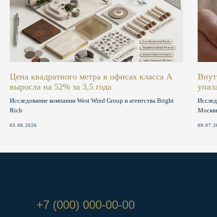
Цена квадратного метра в офисах класса А
Внут
выросла на 52% за 3,5 года
упал
Исследование компании West Wind Group и агентства Bright
Исслед
Rich
Москвы
03.08.2026
09.07.2
+7 (000) 000-00-00