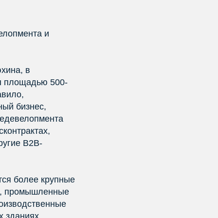
елопмента и
хина, в
ы площадью 500-
авило,
ный бизнес,
 редевелопмента
сконтрактах,
ругие B2B-
тся более крупные
И, промышленные
роизводственные
х зданиях