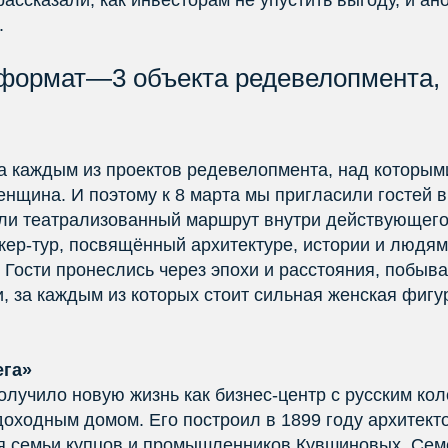
ассказали, как инвесторам не упустить выгоду, и а
.
ормат—3 объекта редевелопмента, 
за каждым из проектов редевелопмента, над которым
енщина. И поэтому к 8 марта мы пригласили гостей 
ли театрализованный маршрут внутри действующего
ер-тур, посвящённый архитектуре, истории и людям
Гости пронеслись через эпохи и расстояния, побыва
, за каждым из которых стоит сильная женская фигу
ега»
олучило новую жизнь как бизнес-центр с русским кол
оходным домом. Его построил в 1899 году архитект
я семьи купцов и промышленников Кувшиновых. Се