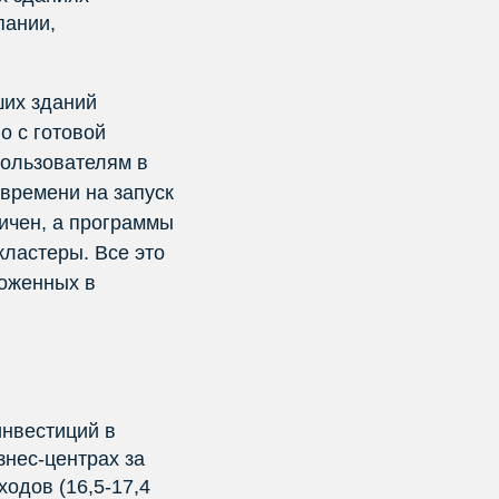
пании,
ших зданий
о с готовой
пользователям в
 времени на запуск
ичен, а программы
ластеры. Все это
ложенных в
инвестиций в
знес-центрах за
одов (16,5-17,4