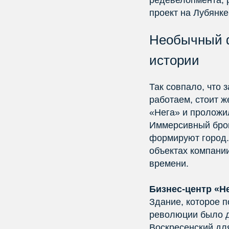
редевелопмента, р
проект на Лубянке
Необычный ф
истории
Так совпало, что 
работаем, стоит ж
«Нега» и проложи
Иммерсивный брок
формируют город. 
объектах компании
времени.
Бизнес-центр «Н
Здание, которое п
революции было д
Воскресенский дл