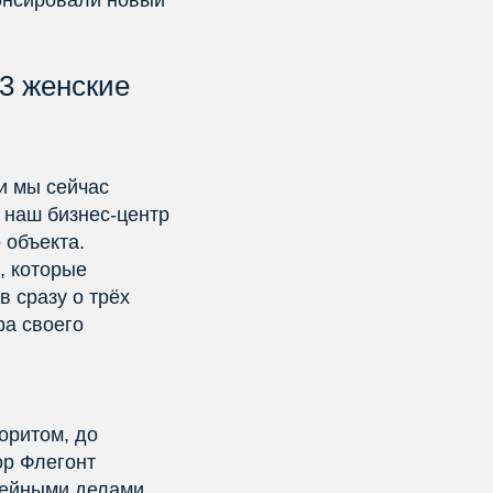
нонсировали новый
3 женские
и мы сейчас
в наш бизнес-центр
 объекта.
, которые
в сразу о трёх
ра своего
оритом, до
ор Флегонт
мейными делами