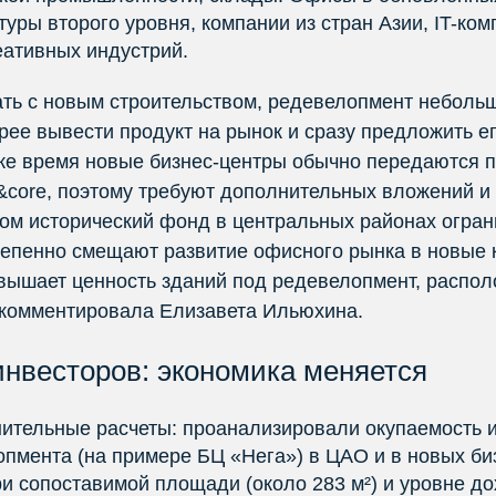
туры второго уровня, компании из стран Азии, IT-ком
еативных индустрий.
ть с новым строительством, редевелопмент неболь
рее вывести продукт на рынок и сразу предложить ег
 же время новые бизнес‑центры обычно передаются 
l&core, поэтому требуют дополнительных вложений и
том исторический фонд в центральных районах огран
епенно смещают развитие офисного рынка в новые к
вышает ценность зданий под редевелопмент, распо
окомментировала Елизавета Ильюхина.
нвесторов: экономика меняется
ительные расчеты: проанализировали окупаемость 
пмента (на примере БЦ «Нега») в ЦАО и в новых би
и сопоставимой площади (около 283 м²) и уровне дох