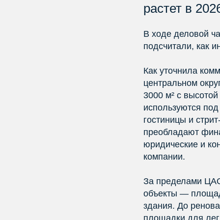
растет в 202
В ходе деловой ч
подсчитали, как и
Как уточнила ком
центральном окру
3000 м² с высотой
используются под
гостиницы и стрит
преобладают фина
юридические и ко
компании.
За пределами ЦАО
объекты — площа
здания. До ренов
площадки для лег