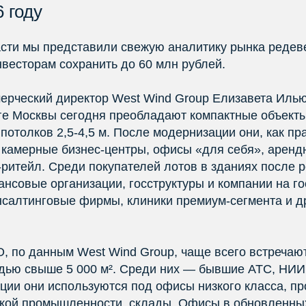
6 году
асти мы представили свежую аналитику рынка редев
нвесторам сохранить до 60 млн рублей.
мерческий директор West Wind Group Елизавета Илью
ге Москвы сегодня преобладают компактные объект
 потолков 2,5-4,5 м. После модернизации они, как пр
 камерные бизнес‑центры, офисы «для себя», аренд
-ритейл. Среди покупателей лотов в зданиях после
нсовые организации, госструктуры и компании на го
нсалтинговые фирмы, клиники премиум-сегмента и д
, по данным West Wind Group, чаще всего встречаю
дью свыше 5 000 м². Среди них — бывшие АТС, НИ
ации они используются под офисы низкого класса, п
кой промышленности, склады. Офисы в обновленны