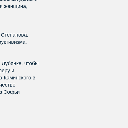
ая женщина,
 Степанова,
руктивизма.
 Лубянке, чтобы
феру и
а Каминского в
честве
ез Софьи