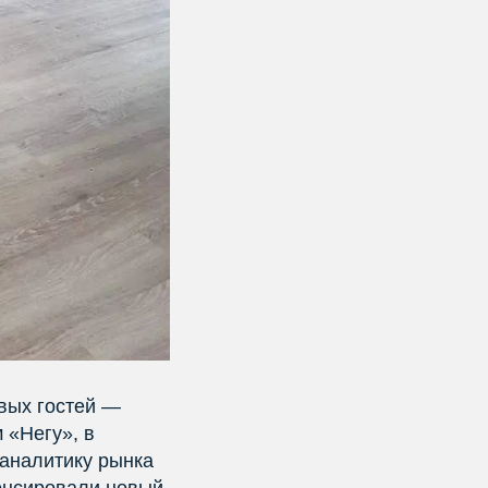
рвых гостей —
 «Негу», в
аналитику рынка